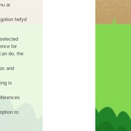
nu ar
golion hefyd
 selected
ence for
can do, the
ups and
ing is
eferences
option to