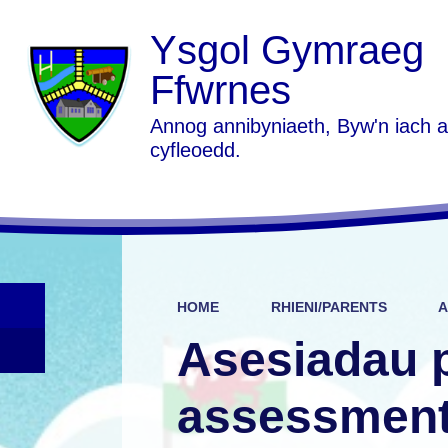
Ysgol Gymraeg
Ffwrnes
Annog annibyniaeth, Byw'n iach 
cyfleoedd.
HOME
RHIENI/PARENTS
A
Asesiadau p
assessmen