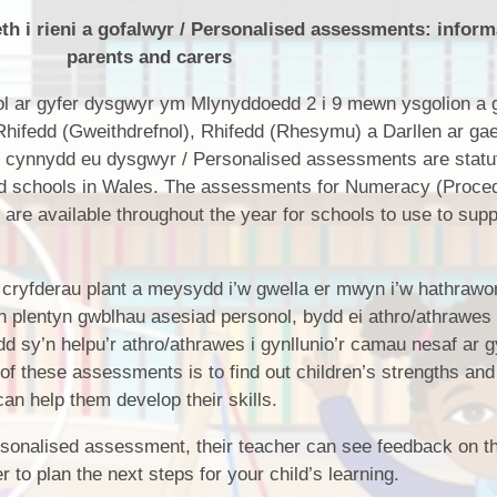
 i rieni a gofalwyr / Personalised assessments: inform
Cynllun Datblygu Ysgol School
Dysgu o adref /
Ffederasiwn / Federation
parents and carers
Development Plan
Prosbectws / Prospectus
Calendr / Calendar
ol ar gyfer dysgwyr ym Mlynyddoedd 2 i 9 mewn ysgolion a 
ifedd (Gweithdrefnol), Rhifedd (Rhesymu) a Darllen ar gael
u cynnydd eu dysgwyr / Personalised assessments are statut
ned schools in Wales. The assessments for Numeracy (Proced
e available throughout the year for schools to use to supp
cryfderau plant a meysydd i’w gwella er mwyn i’w hathrawon
i’ch plentyn gwblhau asesiad personol, bydd ei athro/athrawes 
dd sy’n helpu’r athro/athrawes i gynllunio’r camau nesaf ar g
f these assessments is to find out children’s strengths and
an help them develop their skills.
rsonalised assessment, their teacher can see feedback on th
 to plan the next steps for your child’s learning.