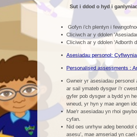
Sut i ddod o hyd i ganlynia
Gofyn i'ch plentyn i fewngofno
Cliciwch ar y ddolen 'Asesiada
Cliciwch ar y ddolen 'Adborth d
Asesiadau personol: Cyflwyniad
Personalised assessments : An 
Gwneir yr asesiadau personol a
ar sail ymateb dysgwr i'r cwes
gyfer pob dysgwr a bydd yn hel
wneud, yr hyn y mae angen iddy
Mae'r asesiadau yn rhoi gwybod
cyfan.
Nid oes unrhyw adeg benodol o’
asesu’, mae amseriad yn cael 