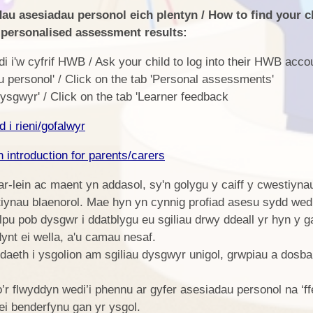
dau asesiadau personol eich plentyn / How to find your c
personalised assessment results:
di i'w cyfrif HWB / Ask your child to log into their HWB acco
u personol' / Click on the tab 'Personal assessments'
ysgwyr' / Click on the tab 'Learner feedback
 i rieni/gofalwyr
introduction for parents/carers
r-lein ac maent yn addasol, sy'n golygu y caiff y cwestiyna
tiynau blaenorol. Mae hyn yn cynnig profiad asesu sydd wedi'
pu pob dysgwr i ddatblygu eu sgiliau drwy ddeall yr hyn y ga
nt ei wella, a'u camau nesaf.
aeth i ysgolion am sgiliau dysgwyr unigol, grwpiau a dosba
r flwyddyn wedi’i phennu ar gyfer asesiadau personol na ‘ff
ei benderfynu gan yr ysgol.