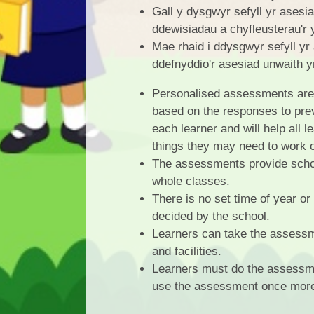
Gall y dysgwyr sefyll yr asesi
ddewisiadau a chyfleusterau'r 
Mae rhaid i ddysgwyr sefyll yr
ddefnyddio'r asesiad unwaith 
Personalised assessments are 
based on the responses to prev
each learner and will help all 
things they may need to work o
The assessments provide school
whole classes.
There is no set time of year o
decided by the school.
Learners can take the assessm
and facilities.
Learners must do the assessme
use the assessment once more