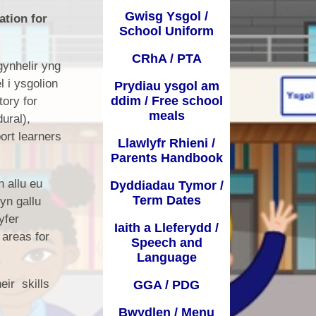
Gwisg Ysgol /
ation for
Dyddiadau Tymor / Term Dates
 Learning from
School Uniform
home
Iaith a Lleferydd / Speech and
CRhA / PTA
Language
gynhelir yng
 i ysgolion
Prydiau ysgol am
GGA / PDG
ddim / Free school
ory for
meals
ural),
Bwydlen / Menu
ort learners
Llawlyfr Rhieni /
Ffurflenni Defnyddiol / Useful
Parents Handbook
forms
 allu eu
Dyddiadau Tymor /
Presenoldeb / Attendance
Term Dates
yn gallu
yfer
Iaith a Lleferydd /
 areas for
Speech and
Language
eir skills
GGA / PDG
Bwydlen / Menu