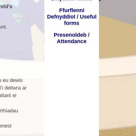
hild's
Ffurflenni
Defnyddiol / Useful
forms
unt.
Presenoldeb /
Attendance
u eu dewis
i deilwra ar
llant ei
rthiadau
enest