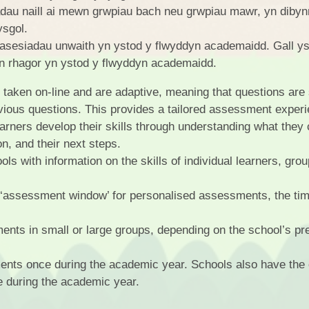
adau naill ai mewn grwpiau bach neu grwpiau mawr, yn dibyn
ysgol.
 asesiadau unwaith yn ystod y flwyddyn academaidd. Gall ys
yn rhagor yn ystod y flwyddyn academaidd.
taken on-line and are adaptive, meaning that questions are
ious questions. This provides a tailored assessment experi
learners develop their skills through understanding what they 
n, and their next steps.
s with information on the skills of individual learners, gro
r ‘assessment window’ for personalised assessments, the tim
ents in small or large groups, depending on the school’s pr
nts once during the academic year. Schools also have the 
 during the academic year.