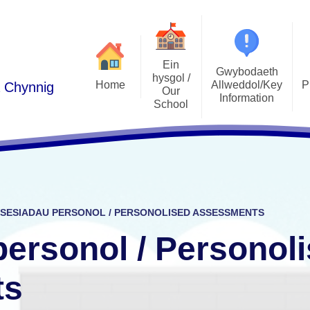
Ein
Gwybodaeth
hysgol /
Home
Allweddol/Key
P
a Chynnig
Our
Information
School
Podlediad 
Cwricwlwm i Gymru /
Croeso/Welcome
Curriculum for Wales
Llais y Disgyb
Manylion Cyswllt / Contact
ADY / ALN
E-Ddiogelw
details
Admissions / Derbyniadau
Pwy yw pwy/Who's Who
SESIADAU PERSONOL / PERSONOLISED ASSESSMENTS
Polisiau / Policies
Lles plant / 
Ethos a Gweledigaeth / Ethos
ersonol / Personol
and Vision
Llywodraethwyr / Governors
Gwersi Addysg 
Cylchlythyron / Newsletters
ts
Gwerthoedd / Values
Clybiau allgyrsiol
Cynghorau Ysgol / Pupil voice
Estyn
groups