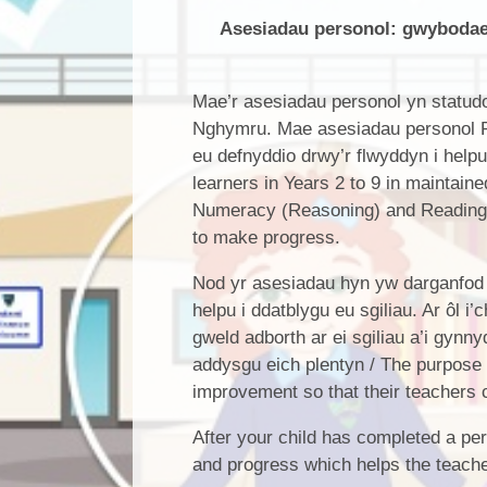
Asesiadau personol: gwybodaeth
Mae’r asesiadau personol yn statud
Nghymru. Mae asesiadau personol Rh
eu defnyddio drwy’r flwyddyn i help
learners in Years 2 to 9 in maintai
Numeracy (Reasoning) and Reading ar
to make progress.
Nod yr asesiadau hyn yw darganfod 
helpu i ddatblygu eu sgiliau. Ar ôl 
gweld adborth ar ei sgiliau a’i gynny
addysgu eich plentyn / The purpose o
improvement so that their teachers c
After your child has completed a pe
and progress which helps the teacher