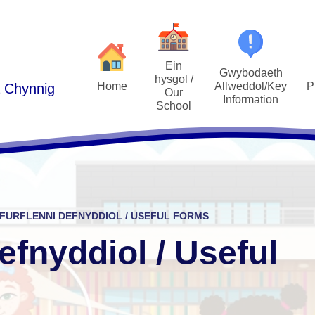
Ein
Gwybodaeth
hysgol /
Home
Allweddol/Key
P
a Chynnig
Our
Information
School
Podlediad 
Cwricwlwm i Gymru /
Croeso/Welcome
Curriculum for Wales
Llais y Disgyb
Manylion Cyswllt / Contact
ADY / ALN
E-Ddiogelw
details
Admissions / Derbyniadau
Pwy yw pwy/Who's Who
FURFLENNI DEFNYDDIOL / USEFUL FORMS
Polisiau / Policies
Lles plant / 
Ethos a Gweledigaeth / Ethos
efnyddiol / Useful
and Vision
Llywodraethwyr / Governors
Gwersi Addysg 
Cylchlythyron / Newsletters
Gwerthoedd / Values
Clybiau allgyrsiol
Cynghorau Ysgol / Pupil voice
Estyn
groups