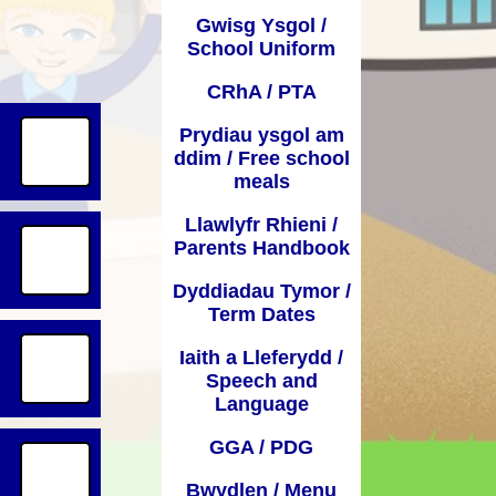
Gwisg Ysgol /
Dyddiadau Tymor / Term Dates
 Learning from
School Uniform
home
Iaith a Lleferydd / Speech and
CRhA / PTA
Language
Prydiau ysgol am
GGA / PDG
ddim / Free school
meals
Bwydlen / Menu
Llawlyfr Rhieni /
Ffurflenni Defnyddiol / Useful
Parents Handbook
forms
Dyddiadau Tymor /
Presenoldeb / Attendance
Term Dates
Iaith a Lleferydd /
Speech and
Language
GGA / PDG
Bwydlen / Menu