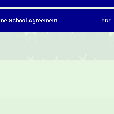
ome School Agreement
PDF