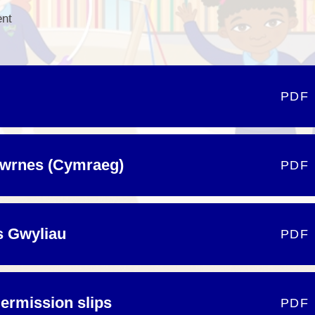
ent
Cynllun Datblygu Ysgol School
Dysgu o adref /
Ffederasiwn / Federation
Development Plan
Prosbectws / Prospectus
Calendr / Calendar
PDF
fwrnes (Cymraeg)
PDF
s Gwyliau
PDF
Permission slips
PDF