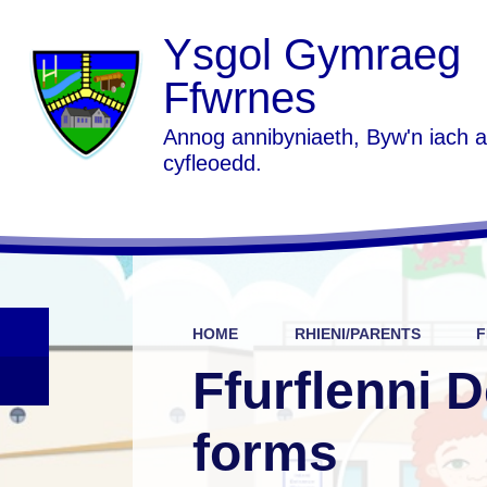
Ysgol Gymraeg
Ffwrnes
Annog annibyniaeth, Byw'n iach 
cyfleoedd.
HOME
RHIENI/PARENTS
F
Ffurflenni D
forms